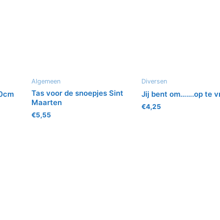
Algemeen
Diversen
Tas voor de snoepjes Sint
40cm
Jij bent om…….op te v
Maarten
€
4,25
€
5,55