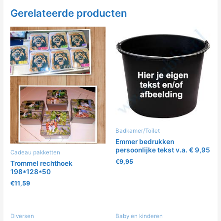
Gerelateerde producten
Badkamer/Toilet
Emmer bedrukken
persoonlijke tekst v.a. € 9,95
Cadeau pakketten
€
9,95
Trommel rechthoek
198*128*50
€
11,59
Diversen
Baby en kinderen