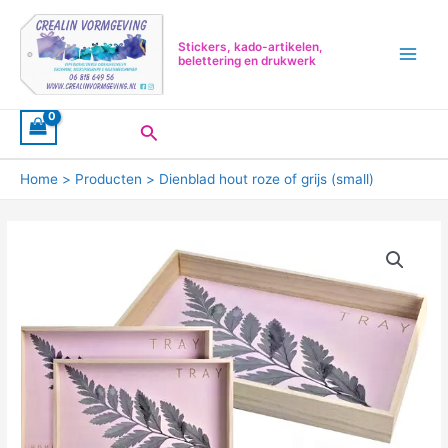
Ga
Main
naar
Menu
Stickers, kado-artikelen,
de
belettering en drukwerk
inhoud
Zoeken
Home
Producten
Dienblad hout roze of grijs (small)