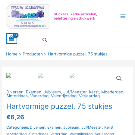
Ga
Main
naar
Menu
Stickers, kado-artikelen,
de
belettering en drukwerk
inhoud
Zoeken
Home
Producten
Hartvormige puzzel, 75 stukjes
Diversen
,
Examen
,
Jubileum
,
Juf/Meester
,
Kerst
,
Moederdag
,
Sinterklaas
,
Vaderdag
,
Valentijnsdag
,
Verjaardag
Hartvormige puzzel, 75 stukjes
€
6,26
Categorieën:
Diversen
,
Examen
,
Jubileum
,
Juf/Meester
,
Kerst
,
Moederdag
,
Sinterklaas
,
Vaderdag
,
Valentijnsdag
,
Verjaardag