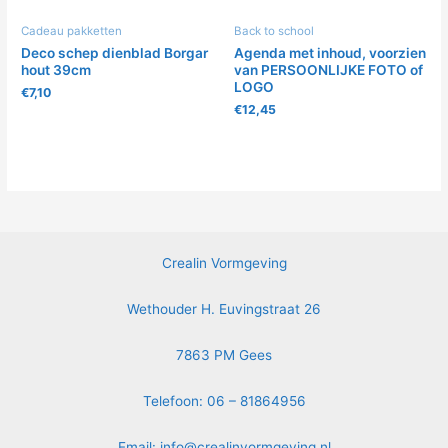
Cadeau pakketten
Back to school
Deco schep dienblad Borgar
Agenda met inhoud, voorzien
hout 39cm
van PERSOONLIJKE FOTO of
LOGO
€
7,10
€
12,45
Crealin Vormgeving
Wethouder H. Euvingstraat 26
7863 PM Gees
Telefoon: 06 – 81864956
Email:
info@crealinvormgeving.nl