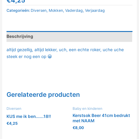
€
4,25
Categorieën:
Diversen
,
Mokken
,
Vaderdag
,
Verjaardag
Beschrijving
altijd gezellig, altijd lekker, uch, een echte roker, uche uche
steek er nog een op 😀
Gerelateerde producten
Diversen
Baby en kinderen
Kerstsok Beer 41cm bedrukt
KUS me ik ben…….18!!
met NAAM
€
4,25
€
8,00