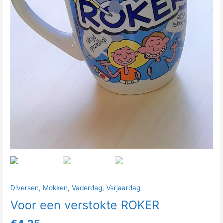
Diversen
,
Mokken
,
Vaderdag
,
Verjaardag
Voor een verstokte ROKER