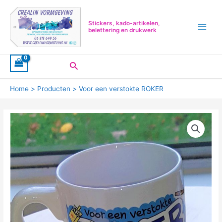
Ga
Main
naar
Menu
Stickers, kado-artikelen,
de
belettering en drukwerk
inhoud
Zoeken
Home
Producten
Voor een verstokte ROKER