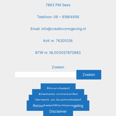
7863 PM Gees
Telefoon: 06 – 81864956
Email:
info@crealinvormgeving.nl
KvK nr. 76205126
BTW nr. NL003057870B83
Zoeken
Zoeken
Privacybeleid
Algemene voorwaarden
Verzend- en leveringsbeleid
Retourbeleid/Klachtenregeling
Disclaimer