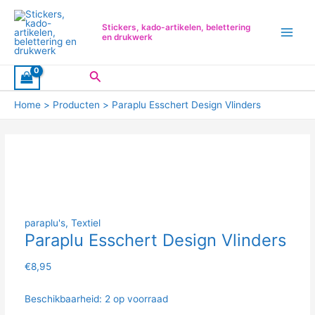
Ga
Main
naar
Stickers, kado-artikelen, belettering
Men
de
en drukwerk
inhoud
Zoeken
Home
Producten
Paraplu Esschert Design Vlinders
paraplu's
,
Textiel
Paraplu Esschert Design Vlinders
€
8,95
Beschikbaarheid:
2 op voorraad