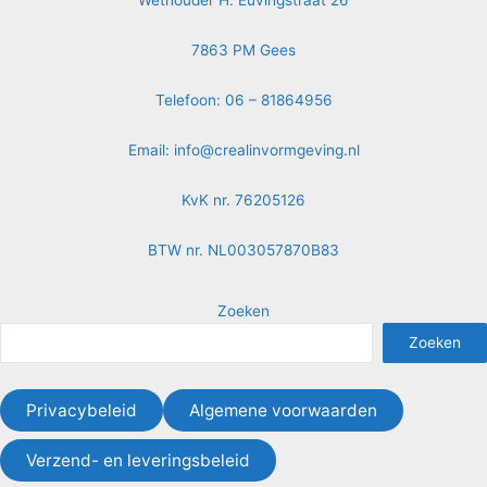
Wethouder H. Euvingstraat 26
7863 PM Gees
Telefoon: 06 – 81864956
Email:
info@crealinvormgeving.nl
KvK nr. 76205126
BTW nr. NL003057870B83
Zoeken
Zoeken
Privacybeleid
Algemene voorwaarden
Verzend- en leveringsbeleid