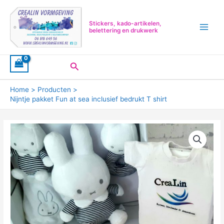
Ga
Main
naar
Menu
Stickers, kado-artikelen,
de
belettering en drukwerk
inhoud
Zoeken
Home
Producten
Nijntje pakket Fun at sea inclusief bedrukt T shirt