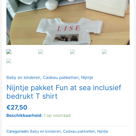
Baby en kinderen
,
Cadeau pakketten
,
Nijntje
Nijntje pakket Fun at sea inclusief
bedrukt T shirt
€
27,50
Beschikbaarheid:
1 op voorraad
Categorieën:
Baby en kinderen
,
Cadeau pakketten
,
Nijntje