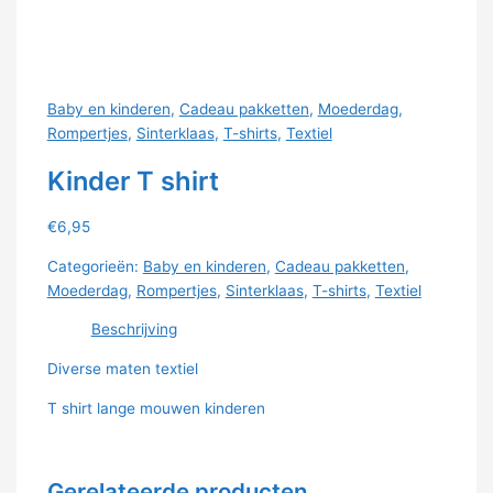
Baby en kinderen
,
Cadeau pakketten
,
Moederdag
,
Rompertjes
,
Sinterklaas
,
T-shirts
,
Textiel
Kinder T shirt
€
6,95
Categorieën:
Baby en kinderen
,
Cadeau pakketten
,
Moederdag
,
Rompertjes
,
Sinterklaas
,
T-shirts
,
Textiel
Beschrijving
Diverse maten textiel
T shirt lange mouwen kinderen
Gerelateerde producten