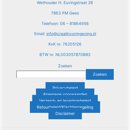
Wethouder H. Euvingstraat 26
7863 PM Gees
Telefoon: 06 – 81864956
Email:
info@crealinvormgeving.nl
KvK nr. 76205126
BTW nr. NL003057870B83
Zoeken
Zoeken
Privacybeleid
Algemene voorwaarden
Verzend- en leveringsbeleid
Retourbeleid/Klachtenregeling
Disclaimer