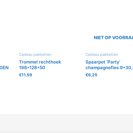
NIET OP VOORRA
Cadeau pakketten
Cadeau pakketten
Trommel rechthoek
Spaarpot ‘Party’
IGEN
198*128*50
champagnefles 9*30
€
11,59
€
6,25