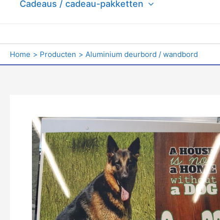
Cadeaus / cadeau-pakketten
Home
Producten
Aluminium deurbord / wandbord