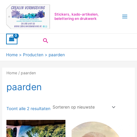
Ga
Z
Main
naar
o
Menu
Stickers, kado-artikelen,
de
belettering en drukwerk
e
inhoud
k
e
Zoeken
n
n
Home
Producten
paarden
a
a
Home
/ paarden
r
paarden
:
Toont alle 2 resultaten